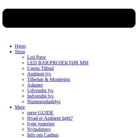
Hjem
Shop
Led Pære
LED BAR/PROJEKTØR MM
Ugens Tilbud
Ambient lys
Tilbehør & Montering
Adapter
Udvendig lys
Indvendig lys
Nummerpladelys
Mere
pære GUIDE
Hvad er Ambient light?
lygte justering
Nyhedsbrev
Info om Canbus