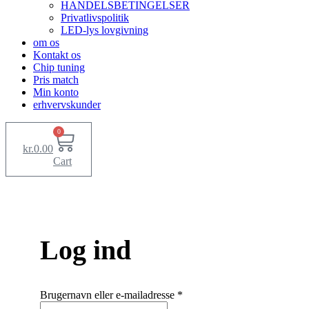
HANDELSBETINGELSER
Privatlivspolitik
LED-lys lovgivning
om os
Kontakt os
Chip tuning
Pris match
Min konto
erhvervskunder
0
kr.
0.00
Cart
Log ind
Påkrævet
Brugernavn eller e-mailadresse
*