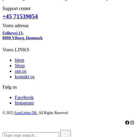
Support center
+45 71539054
Vores adresse
Falkevej 13,
8800 Viborg, Danmark
Vores LINKS
hjem
Shop
om os
kontakt os
Følg os
Facebook
Instagram
© 2025
AutoLights.DK
, All Rights Reserved
Faceb
Ins