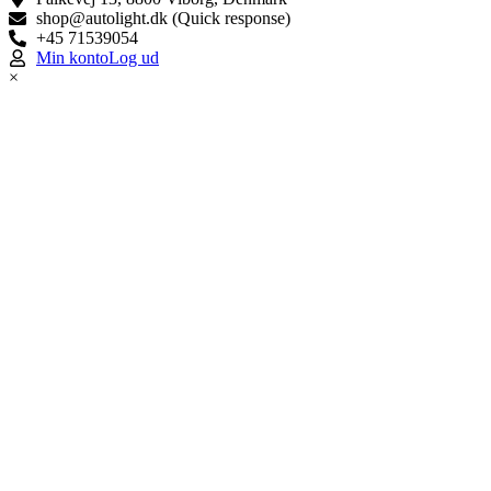
shop@autolight.dk (Quick response)
+45 71539054
Min konto
Log ud
×