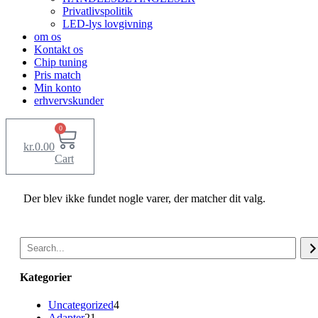
Privatlivspolitik
LED-lys lovgivning
om os
Kontakt os
Chip tuning
Pris match
Min konto
erhvervskunder
0
kr.
0.00
Cart
Der blev ikke fundet nogle varer, der matcher dit valg.
Søg
Kategorier
4
Uncategorized
4
21
varer
Adapter
21