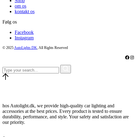
Shop
om os
kontakt os
Følg os
Facebook
Instagram
© 2025
AutoLights.DK
, All Rights Reserved
Faceb
Ins
hos Autolight.dk, we provide high-quality car lighting and
accessories at the best prices. Every product is tested to ensure
durability, performance, and style. Your safety and satisfaction are
our priority.