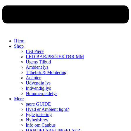
Hjem
Shop
Led Pære
LED BAR/PROJEKTØR MM
Ugens Tilbud
Ambient lys
Tilbehør & Montering
Adapter
Udvendig lys
Indvendig lys
Nummerpladelys
Mere
pære GUIDE
Hvad er Ambient light?
lygte justering
Nyhedsbrev
Info om Canbus
HANDELSBETINGELSER