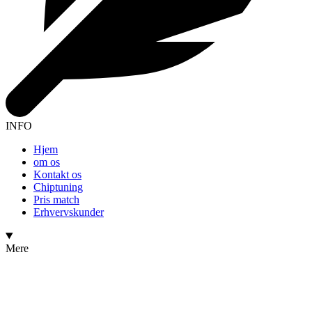
INFO
Hjem
om os
Kontakt os
Chiptuning
Pris match
Erhvervskunder
Mere