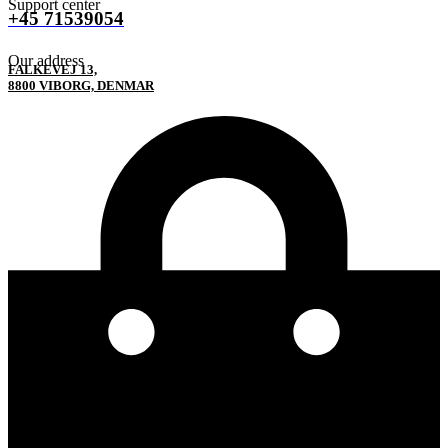
Support center
+45 71539054
Our address
FALKEVEJ 13,
8800 VIBORG, DENMAR