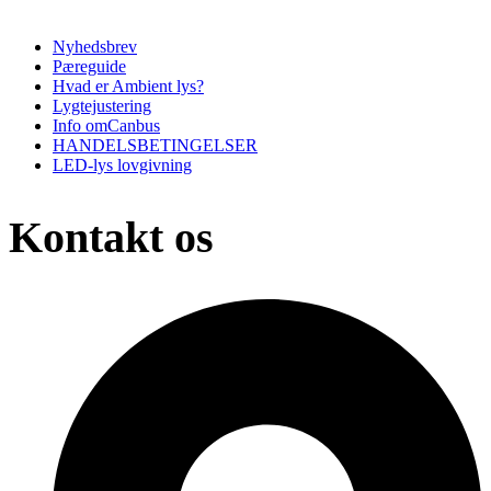
Nyhedsbrev
Pæreguide
Hvad er Ambient lys?
Lygtejustering
Info omCanbus
HANDELSBETINGELSER
LED-lys lovgivning
Kontakt os