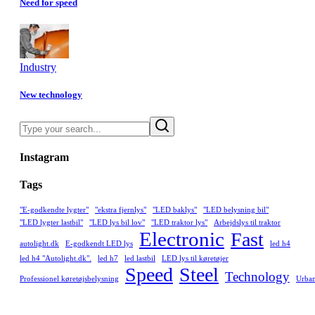
Need for speed
Industry
New technology
Search
Instagram
Tags
"E-godkendte lygter"
"ekstra fjernlys"
"LED baklys"
"LED belysning bil"
"LED lygter lastbil"
"LED lys bil lov"
"LED traktor lys"
Arbejdslys til traktor
Electronic
Fast
autolight.dk
E-godkendt LED lys
led h4
led h4 "Autolight.dk".
led h7
led lastbil
LED lys til køretøjer
Speed
Steel
Technology
Professionel køretøjsbelysning
Urba