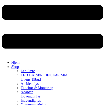
Hjem
Shop
Led Pære
LED BAR/PROJEKTØR MM
Ugens Tilbud
Ambient lys
Tilbehør & Montering
Adapter
Udvendig lys
Indvendig lys
Nummerpladelys