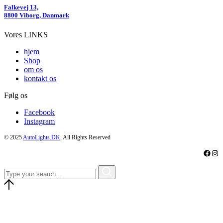
Falkevej 13,
8800 Viborg, Danmark
Vores LINKS
hjem
Shop
om os
kontakt os
Følg os
Facebook
Instagram
© 2025
AutoLights.DK
, All Rights Reserved
Faceb
Ins