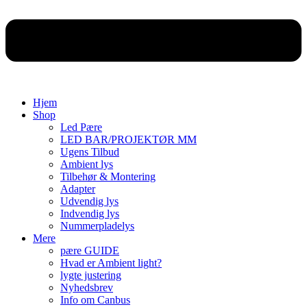
Hjem
Shop
Led Pære
LED BAR/PROJEKTØR MM
Ugens Tilbud
Ambient lys
Tilbehør & Montering
Adapter
Udvendig lys
Indvendig lys
Nummerpladelys
Mere
pære GUIDE
Hvad er Ambient light?
lygte justering
Nyhedsbrev
Info om Canbus