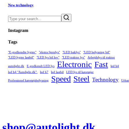
New technology
Search
Instagram
Tags
"E-godkendte lygter"
"ekstra fjernlys"
"LED baklys"
"LED belysning bil"
"LED lygter lastbil"
"LED lys bil lov"
"LED traktor lys"
Arbejdslys til traktor
Electronic
Fast
autolight.dk
E-godkendt LED lys
led h4
led h4 "Autolight.dk".
led h7
led lastbil
LED lys til køretøjer
Speed
Steel
Technology
Professionel køretøjsbelysning
Urba
shop@autolight.dk