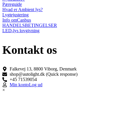
Pæreguide
Hvad er Ambient lys?
Lygtejustering
Info omCanbus
HANDELSBETINGELSER
LED-lys lovgivning
Kontakt os
Falkevej 13, 8800 Viborg, Denmark
shop@autolight.dk (Quick response)
+45 71539054
Min konto
Log ud
×