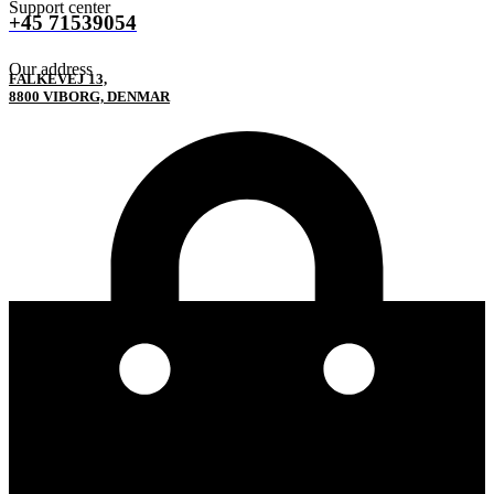
Support center
+45 71539054
Our address
FALKEVEJ 13,
8800 VIBORG, DENMAR