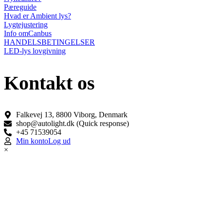
Pæreguide
Hvad er Ambient lys?
Lygtejustering
Info omCanbus
HANDELSBETINGELSER
LED-lys lovgivning
Kontakt os
Falkevej 13, 8800 Viborg, Denmark
shop@autolight.dk (Quick response)
+45 71539054
Min konto
Log ud
×