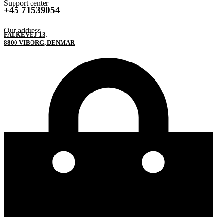
Support center
+45 71539054
Our address
FALKEVEJ 13,
8800 VIBORG, DENMAR