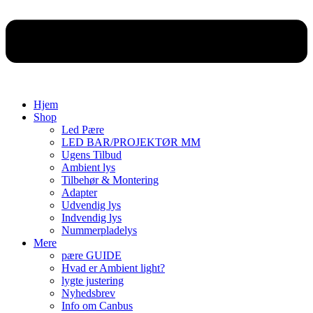
Hjem
Shop
Led Pære
LED BAR/PROJEKTØR MM
Ugens Tilbud
Ambient lys
Tilbehør & Montering
Adapter
Udvendig lys
Indvendig lys
Nummerpladelys
Mere
pære GUIDE
Hvad er Ambient light?
lygte justering
Nyhedsbrev
Info om Canbus