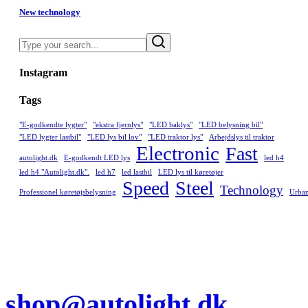
New technology
Search
Instagram
Tags
"E-godkendte lygter"
"ekstra fjernlys"
"LED baklys"
"LED belysning bil"
"LED lygter lastbil"
"LED lys bil lov"
"LED traktor lys"
Arbejdslys til traktor
Electronic
Fast
autolight.dk
E-godkendt LED lys
led h4
led h4 "Autolight.dk".
led h7
led lastbil
LED lys til køretøjer
Speed
Steel
Technology
Professionel køretøjsbelysning
Urba
shop@autolight.dk