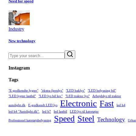
Need for speed
Industry
New technology
Search
Instagram
Tags
"E-godkendte lygter"
"ekstra fjernlys"
"LED baklys"
"LED belysning bil"
"LED lygter lastbil"
"LED lys bil lov"
"LED traktor lys"
Arbejdslys til traktor
Electronic
Fast
autolight.dk
E-godkendt LED lys
led h4
led h4 "Autolight.dk".
led h7
led lastbil
LED lys til køretøjer
Speed
Steel
Technology
Professionel køretøjsbelysning
Urba