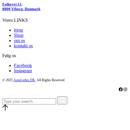
Falkevej 13,
8800 Viborg, Danmark
Vores LINKS
hjem
Shop
om os
kontakt os
Følg os
Facebook
Instagram
© 2025
AutoLights.DK
, All Rights Reserved
Faceb
Ins