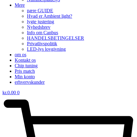
Mere
pære GUIDE
Hvad er Ambient light?
lygte justering
Nyhedsbrev
Info om Canbus
HANDELSBETINGELSER
Privatlivspolitik
LED-lys lovgivning
om os
Kontakt os
Chip tuning
Pris match
Min konto
erhvervskunder
kr.
0.00
0