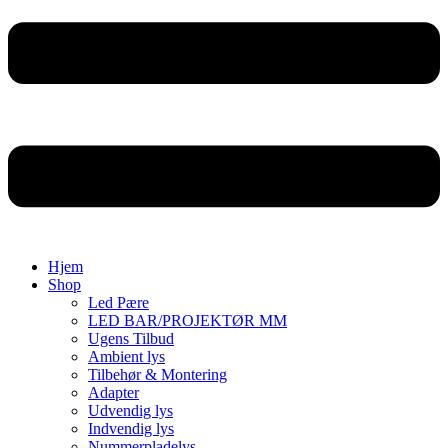
Hjem
Shop
Led Pære
LED BAR/PROJEKTØR MM
Ugens Tilbud
Ambient lys
Tilbehør & Montering
Adapter
Udvendig lys
Indvendig lys
Nummerpladelys