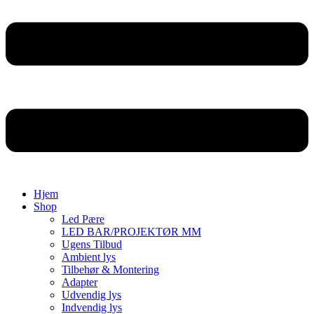
Hjem
Shop
Led Pære
LED BAR/PROJEKTØR MM
Ugens Tilbud
Ambient lys
Tilbehør & Montering
Adapter
Udvendig lys
Indvendig lys