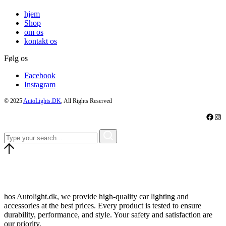
hjem
Shop
om os
kontakt os
Følg os
Facebook
Instagram
© 2025
AutoLights.DK
, All Rights Reserved
Faceb
Ins
hos Autolight.dk, we provide high-quality car lighting and
accessories at the best prices. Every product is tested to ensure
durability, performance, and style. Your safety and satisfaction are
our priority.