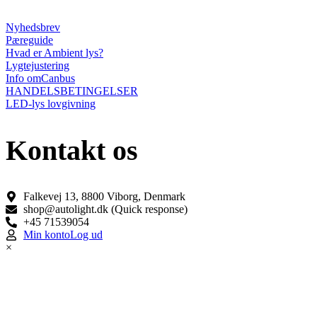
Nyhedsbrev
Pæreguide
Hvad er Ambient lys?
Lygtejustering
Info omCanbus
HANDELSBETINGELSER
LED-lys lovgivning
Kontakt os
Falkevej 13, 8800 Viborg, Denmark
shop@autolight.dk (Quick response)
+45 71539054
Min konto
Log ud
×