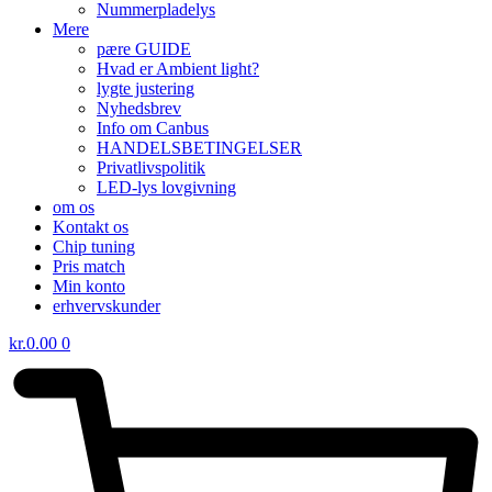
Nummerpladelys
Mere
pære GUIDE
Hvad er Ambient light?
lygte justering
Nyhedsbrev
Info om Canbus
HANDELSBETINGELSER
Privatlivspolitik
LED-lys lovgivning
om os
Kontakt os
Chip tuning
Pris match
Min konto
erhvervskunder
kr.
0.00
0