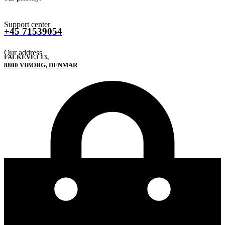
Support center
+45 71539054
Our address
FALKEVEJ 13,
8800 VIBORG, DENMAR