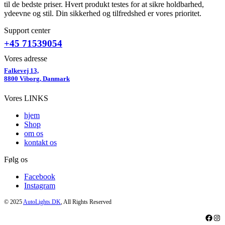
til de bedste priser. Hvert produkt testes for at sikre holdbarhed,
ydeevne og stil. Din sikkerhed og tilfredshed er vores prioritet.
Support center
+45 71539054
Vores adresse
Falkevej 13,
8800 Viborg, Danmark
Vores LINKS
hjem
Shop
om os
kontakt os
Følg os
Facebook
Instagram
© 2025
AutoLights.DK
, All Rights Reserved
Faceb
Ins