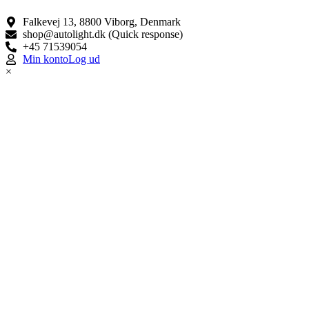
Falkevej 13, 8800 Viborg, Denmark
shop@autolight.dk (Quick response)
+45 71539054
Min konto
Log ud
×