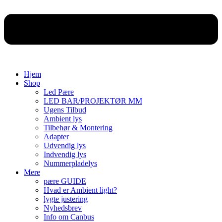
Hjem
Shop
Led Pære
LED BAR/PROJEKTØR MM
Ugens Tilbud
Ambient lys
Tilbehør & Montering
Adapter
Udvendig lys
Indvendig lys
Nummerpladelys
Mere
pære GUIDE
Hvad er Ambient light?
lygte justering
Nyhedsbrev
Info om Canbus