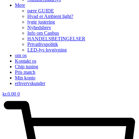
Mere
pære GUIDE
Hvad er Ambient light?
lygte justering
Nyhedsbrev
Info om Canbus
HANDELSBETINGELSER
Privatlivspolitik
LED-lys lovgivning
om os
Kontakt os
Chip tuning
Pris match
Min konto
erhvervskunder
kr.
0.00
0