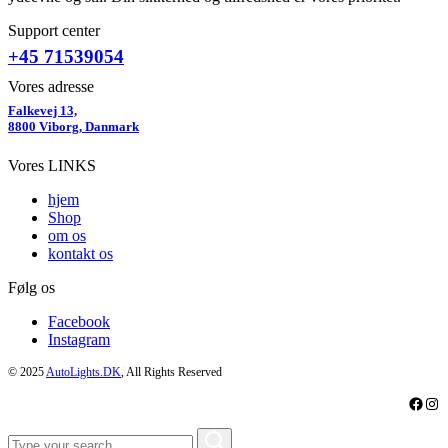
Support center
+45 71539054
Vores adresse
Falkevej 13,
8800 Viborg, Danmark
Vores LINKS
hjem
Shop
om os
kontakt os
Følg os
Facebook
Instagram
© 2025
AutoLights.DK
, All Rights Reserved
Faceb
Ins