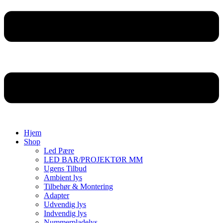
Hjem
Shop
Led Pære
LED BAR/PROJEKTØR MM
Ugens Tilbud
Ambient lys
Tilbehør & Montering
Adapter
Udvendig lys
Indvendig lys
Nummerpladelys