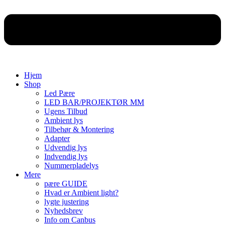
Hjem
Shop
Led Pære
LED BAR/PROJEKTØR MM
Ugens Tilbud
Ambient lys
Tilbehør & Montering
Adapter
Udvendig lys
Indvendig lys
Nummerpladelys
Mere
pære GUIDE
Hvad er Ambient light?
lygte justering
Nyhedsbrev
Info om Canbus