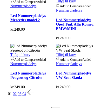
Tilføj til kurv
Add to Compare
Added
Nummerpladelys
Add to Compare
Added
Nummerpladelys
Led Nummerpladelys
Mercedes model 2
Led Nummerpladelys
Opel. Fiat. Alfa Romeo.
BMW/MINI
kr.
249.00
kr.
249.00
Tilføj til kurv
Tilføj til kurv
Add to Compare
Added
Add to Compare
Added
Nummerpladelys
Nummerpladelys
Led Nummerpladelys
Led Nummerpladelys
Peugeot og Citroën
VW Seat Skoda
kr.
249.00
kr.
249.00
01
02
03
04