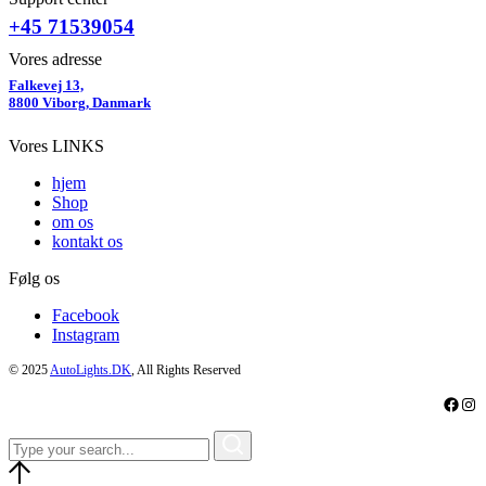
+45 71539054
Vores adresse
Falkevej 13,
8800 Viborg, Danmark
Vores LINKS
hjem
Shop
om os
kontakt os
Følg os
Facebook
Instagram
© 2025
AutoLights.DK
, All Rights Reserved
Faceb
Ins