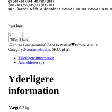
Q5(08-10)/A4 4D/5D/(B8) 
(08-10)/S5/A5/TT(07-10) 
VW: (Note: with a decoder) PASSAT 5D 08 PASSAT R36 
7 på lager
Led
Nummerpladelys
Tilføj til kurv
Audi
Add to Compare
Added
Add to Wishlist
Browse Wishlist
Vw
Category:
Nummerpladelys
SKU:
pl-a1
quantity
Yderligere information
Anmeldelser (0)
Yderligere
information
Vægt
0.2 kg