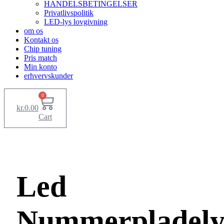
HANDELSBETINGELSER
Privatlivspolitik
LED-lys lovgivning
om os
Kontakt os
Chip tuning
Pris match
Min konto
erhvervskunder
0
kr.
0.00
Cart
Led
Nummerpladely