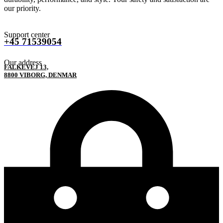
our priority.
Support center
+45 71539054
Our address
FALKEVEJ 13,
8800 VIBORG, DENMAR