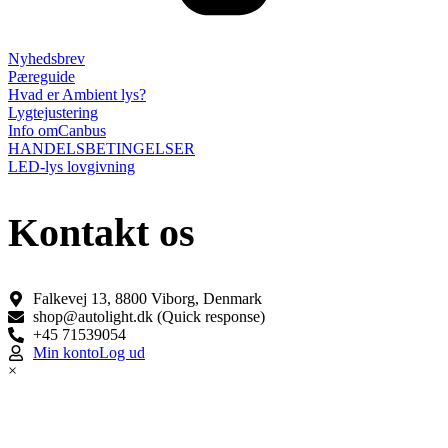
Nyhedsbrev
Pæreguide
Hvad er Ambient lys?
Lygtejustering
Info omCanbus
HANDELSBETINGELSER
LED-lys lovgivning
Kontakt os
Falkevej 13, 8800 Viborg, Denmark
shop@autolight.dk (Quick response)
+45 71539054
Min konto
Log ud
×