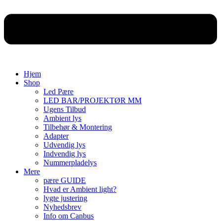
Hjem
Shop
Led Pære
LED BAR/PROJEKTØR MM
Ugens Tilbud
Ambient lys
Tilbehør & Montering
Adapter
Udvendig lys
Indvendig lys
Nummerpladelys
Mere
pære GUIDE
Hvad er Ambient light?
lygte justering
Nyhedsbrev
Info om Canbus