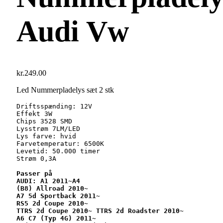
Audi Vw
kr.
249.00
Led Nummerpladelys sæt 2 stk
Driftsspænding: 12V

Effekt 3W

Chips 3528 SMD

Lysstrøm 7LM/LED

Lys farve: hvid

Farvetemperatur: 6500K

Levetid: 50.000 timer

Strøm 0,3A

Passer på
AUDI: A1 2011~A4
(B8) Allroad 2010~ 
A7 5d Sportback 2011~ 
RS5 2d Coupe 2010~ 
TTRS 2d Coupe 2010~ TTRS 2d Roadster 2010~ 
A6 C7 (Typ 4G) 2011~ 