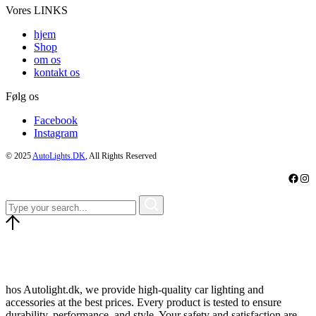
Vores LINKS
hjem
Shop
om os
kontakt os
Følg os
Facebook
Instagram
© 2025
AutoLights.DK
, All Rights Reserved
Faceb
Ins
hos Autolight.dk, we provide high-quality car lighting and
accessories at the best prices. Every product is tested to ensure
durability, performance, and style. Your safety and satisfaction are