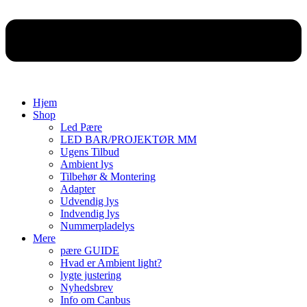
Hjem
Shop
Led Pære
LED BAR/PROJEKTØR MM
Ugens Tilbud
Ambient lys
Tilbehør & Montering
Adapter
Udvendig lys
Indvendig lys
Nummerpladelys
Mere
pære GUIDE
Hvad er Ambient light?
lygte justering
Nyhedsbrev
Info om Canbus