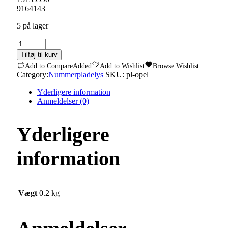
9164143
5 på lager
Led
Nummerpladelys
Tilføj til kurv
Opel.
Add to Compare
Added
Add to Wishlist
Browse Wishlist
Fiat.
Category:
Nummerpladelys
SKU:
pl-opel
Alfa
Romeo.
Yderligere information
BMW/MINI
Anmeldelser (0)
quantity
Yderligere
information
Vægt
0.2 kg