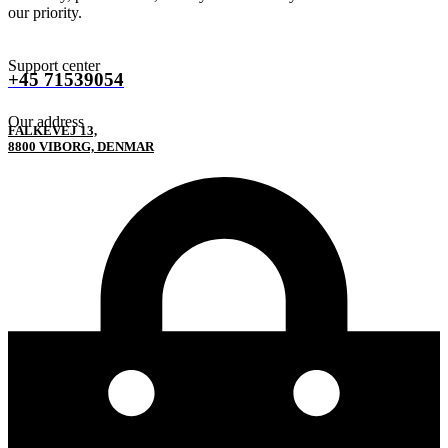
our priority.
Support center
+45 71539054
Our address
FALKEVEJ 13,
8800 VIBORG, DENMAR