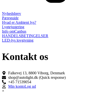
Nyhedsbrev
Pæreguide
Hvad er Ambient lys?
Lygtejustering
Info omCanbus
HANDELSBETINGELSER
LED-lys lovgivning
Kontakt os
Falkevej 13, 8800 Viborg, Denmark
shop@autolight.dk (Quick response)
+45 71539054
Min konto
Log ud
×