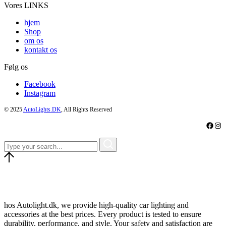
Vores LINKS
hjem
Shop
om os
kontakt os
Følg os
Facebook
Instagram
© 2025
AutoLights.DK
, All Rights Reserved
Faceb
Ins
hos Autolight.dk, we provide high-quality car lighting and
accessories at the best prices. Every product is tested to ensure
durability, performance, and style. Your safety and satisfaction are