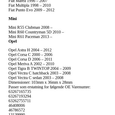
Fiat Marea 1996 – 2007
Fiat Multipla 1998 – 2010
Fiat Punto Evo 2009 – 2012
Mini
Mini R55 Clubman 2008 –
Mini R60 Countryman 5D 2010 –
Mini R61 Paceman 2013 –
Opel
Opel Astra H 2004 – 2012
Opel Corsa C 2000 – 2006
Opel Corsa D 2006 – 2011
Opel Meriva A 2002 – 2010
Opel Tigra B TWINTOP 2004 – 2009
Opel Vectra C hatchback 2003 – 2008
Opel Vectra C sedan 2003 – 2008
Dimensioner: 103mm x 36mm x 28mm
Passer som erstatning for følgende OE Varenumre:
63267165735
63267193294
63262755711
46408006
46786572
13139990