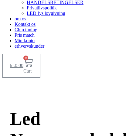
HANDELSBETINGELSER
Privatlivspolitik
LED-lys lovgivning
om os
Kontakt os
Chip tuning
Pris match
Min konto
erhvervskunder
0
kr.
0.00
Cart
Led