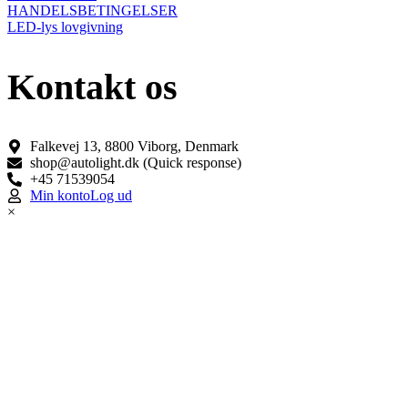
HANDELSBETINGELSER
LED-lys lovgivning
Kontakt os
Falkevej 13, 8800 Viborg, Denmark
shop@autolight.dk (Quick response)
+45 71539054
Min konto
Log ud
×