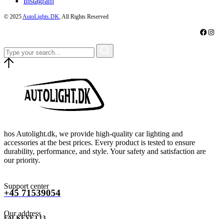
Instagram
© 2025
AutoLights.DK
, All Rights Reserved
Faceb
Ins
hos Autolight.dk, we provide high-quality car lighting and
accessories at the best prices. Every product is tested to ensure
durability, performance, and style. Your safety and satisfaction are
our priority.
Support center
+45 71539054
Our address
FALKEVEJ 13,