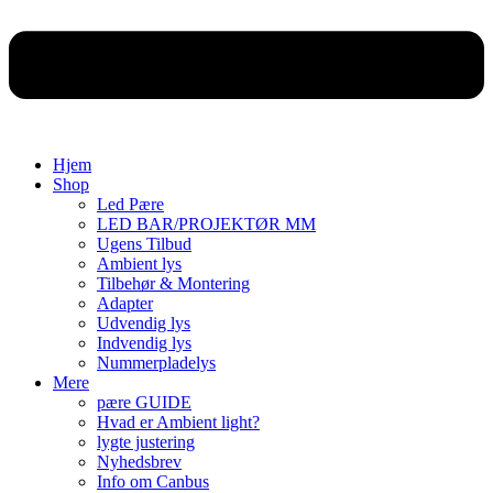
Hjem
Shop
Led Pære
LED BAR/PROJEKTØR MM
Ugens Tilbud
Ambient lys
Tilbehør & Montering
Adapter
Udvendig lys
Indvendig lys
Nummerpladelys
Mere
pære GUIDE
Hvad er Ambient light?
lygte justering
Nyhedsbrev
Info om Canbus