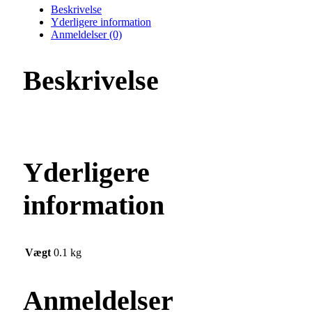
C/B/GLA/ML
Beskrivelse
og
Yderligere information
Ford
Anmeldelser (0)
Edge
quantity
Beskrivelse
Yderligere
information
Vægt
0.1 kg
Anmeldelser