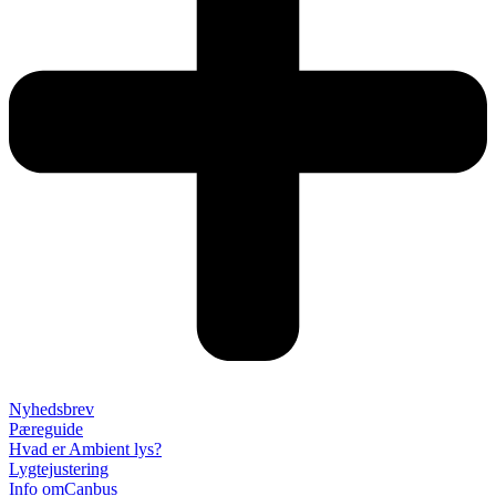
Nyhedsbrev
Pæreguide
Hvad er Ambient lys?
Lygtejustering
Info omCanbus