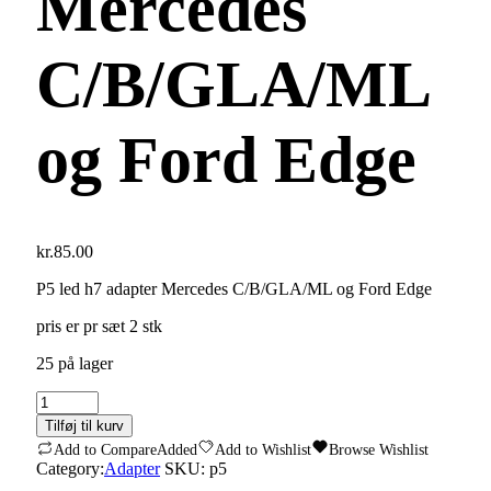
Mercedes
C/B/GLA/ML
og Ford Edge
kr.
85.00
P5 led h7 adapter Mercedes C/B/GLA/ML og Ford Edge
pris er pr sæt 2 stk
25 på lager
P5
led
Tilføj til kurv
h7
Add to Compare
Added
Add to Wishlist
Browse Wishlist
adapter
Category:
Adapter
SKU:
p5
Mercedes