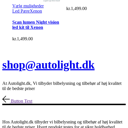
Dette
Vælg muligheder
kr.
1,499.00
vare
Led Pære
Xenon
har
flere
Scan lumen Night vision
varianter.
led kit til Xenon
Mulighederne
kan
kr.
1,499.00
vælges
på
varesiden
shop@autolight.dk
At Autolight.dk, Vi tilbyder bilbelysning og tilbehør af høj kvalitet
til de bedste priser
Button Text
Hos Autolight.dk tilbyder vi bilbelysning og tilbehør af høj kvalitet
til de bedste priser. Hvert produkt testes for at sikre holdbarhed,