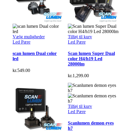
Dette
Vælg muligheder
Tilføj til kurv
vare
Led Pære
Led Pære
har
flere
scan lumen Dual color
Scan lumen Super Dual
varianter.
led
color H4/h19 Led
Mulighederne
28000lm
kan
kr.
549.00
vælges
kr.
1,299.00
på
varesiden
Tilføj til kurv
Led Pære
Scanlumen demon eyes
h7