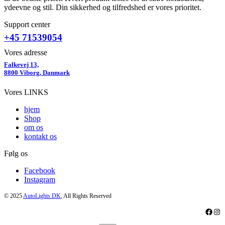
ydeevne og stil. Din sikkerhed og tilfredshed er vores prioritet.
Support center
+45 71539054
Vores adresse
Falkevej 13,
8800 Viborg, Danmark
Vores LINKS
hjem
Shop
om os
kontakt os
Følg os
Facebook
Instagram
© 2025
AutoLights.DK
, All Rights Reserved
Faceb
Ins