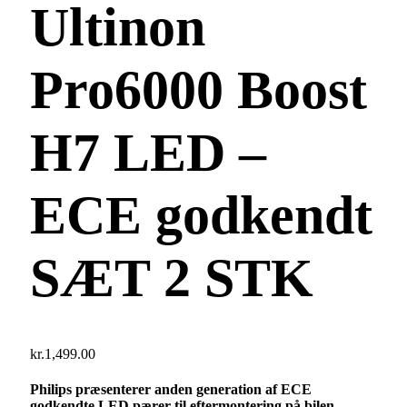
Ultinon
Pro6000 Boost
H7 LED –
ECE godkendt
SÆT 2 STK
kr.
1,499.00
Philips præsenterer anden generation af ECE
godkendte LED pærer til eftermontering på bilen