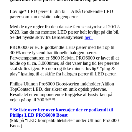
Lovlige* LED pærer til din bil – Altså Godkendte LED
pærer som kan erstatte halogenpærer
Med de nye regler fra den danske færdselsstyrelse af 20/12-
2023, kan du nu montere LED pærer helt lovligt på din bil.
Se det nyeste skriv fra færdselsstyrelsen
her:
PRO6000 er ECE godkendte LED pærer med helt op til
300% mere lys end traditionelle halogen pærer.
Farvetemperaturen er 5800 Kelvin. PRO6000 er lavet til at
holde op til ca. 3.000timer, så det varer lang tid før pærerne
skal skiftes igen. En nem og ikke mindst lovlig* “plug &
play” løsning til at skifte fra halogen pærer til LED pærer.
Philips Ultinon Pro6000 Boost-serien indeholder Altilon
TopContact LED, der sikrer en unik optisk ydeevne.
Resultatet er en imponerende forøgelse af lysstyrken på
vejen på op til 300 %**!
* Se liste over her over køretøjer der er godkendt til
Philips LED PRO6000 Boost
(klik på “LED-kompatibilitetsliste” under Ultinon Pro6000
Boost)