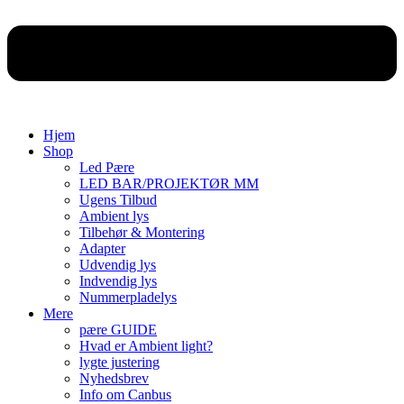
Hjem
Shop
Led Pære
LED BAR/PROJEKTØR MM
Ugens Tilbud
Ambient lys
Tilbehør & Montering
Adapter
Udvendig lys
Indvendig lys
Nummerpladelys
Mere
pære GUIDE
Hvad er Ambient light?
lygte justering
Nyhedsbrev
Info om Canbus