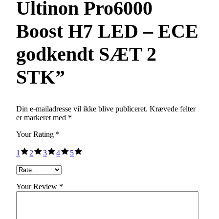
Ultinon Pro6000
Boost H7 LED – ECE
godkendt SÆT 2
STK”
Din e-mailadresse vil ikke blive publiceret.
Krævede felter
er markeret med
*
Your Rating
*
1
2
3
4
5
Your Review *