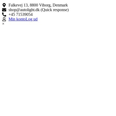
Falkevej 13, 8800 Viborg, Denmark
shop@autolight.dk (Quick response)
+45 71539054
Min konto
Log ud
×