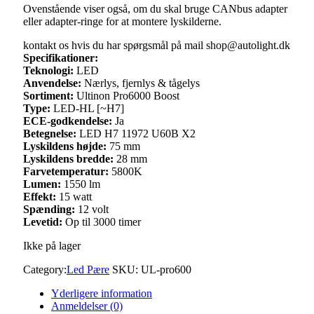
Ovenstående viser også, om du skal bruge CANbus adapter
eller adapter-ringe for at montere lyskilderne.
kontakt os hvis du har spørgsmål på mail shop@autolight.dk
Specifikationer:
Teknologi:
LED
Anvendelse:
Nærlys, fjernlys & tågelys
Sortiment:
Ultinon Pro6000 Boost
Type:
LED-HL [~H7]
ECE-godkendelse:
Ja
Betegnelse:
LED H7 11972 U60B X2
Lyskildens højde:
75 mm
Lyskildens bredde:
28 mm
Farvetemperatur:
5800K
Lumen:
1550 lm
Effekt:
15 watt
Spænding:
12 volt
Levetid:
Op til 3000 timer
Ikke på lager
Category:
Led Pære
SKU:
UL-pro600
Yderligere information
Anmeldelser (0)