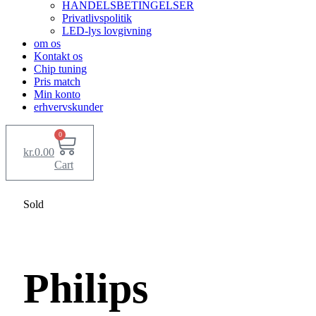
HANDELSBETINGELSER
Privatlivspolitik
LED-lys lovgivning
om os
Kontakt os
Chip tuning
Pris match
Min konto
erhvervskunder
0
kr.
0.00
Cart
Sold
Philips