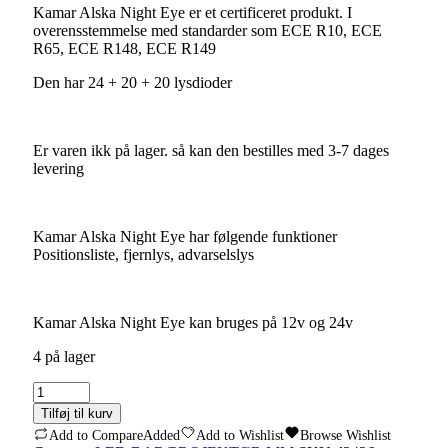
Kamar Alska Night Eye er et certificeret produkt. I
overensstemmelse med standarder som ECE R10, ECE
R65, ECE R148, ECE R149
Den har 24 + 20 + 20 lysdioder
Er varen ikk på lager. så kan den bestilles med 3-7 dages
levering
Kamar Alska Night Eye har følgende funktioner
Positionsliste, fjernlys, advarselslys
Kamar Alska Night Eye kan bruges på 12v og 24v
4 på lager
Kamar
Alska
Tilføj til kurv
Night
Add to Compare
Added
Add to Wishlist
Browse Wishlist
Eye