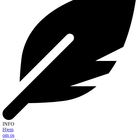
INFO
Hjem
om os