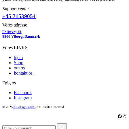
Support center
+45 71539054
Vores adresse
Falkevej 13,
8800 Viborg, Danmark
Vores LINKS
hjem
Shop
om os
kontakt os
Følg os
Facebook
Instagram
© 2025
AutoLights.DK
, All Rights Reserved
Faceb
Ins