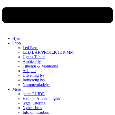
Hjem
Shop
Led Pære
LED BAR/PROJEKTØR MM
Ugens Tilbud
Ambient lys
Tilbehør & Montering
Adapter
Udvendig lys
Indvendig lys
Nummerpladelys
Mere
pære GUIDE
Hvad er Ambient light?
lygte justering
Nyhedsbrev
Info om Canbus