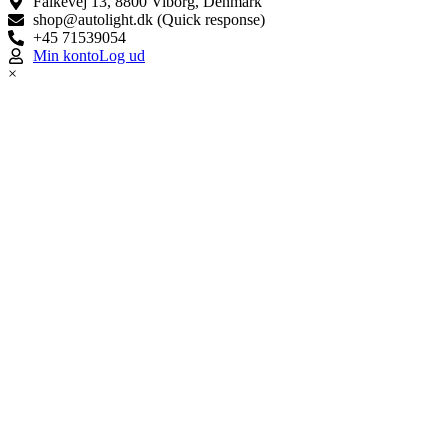
Falkevej 13, 8800 Viborg, Denmark
shop@autolight.dk (Quick response)
+45 71539054
Min konto
Log ud
×