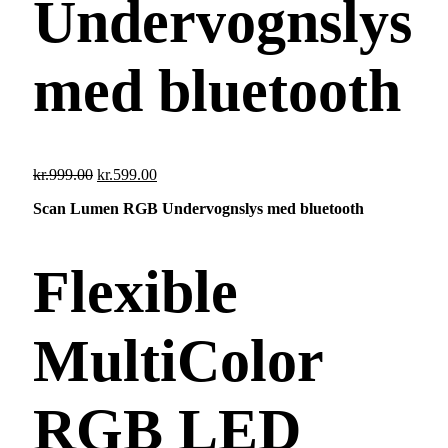
Undervognslys
med bluetooth
Den
Den
kr.
999.00
kr.
599.00
oprindelige
aktuelle
Scan Lumen RGB Undervognslys med bluetooth
pris
pris
var:
er:
kr.999.00.
kr.599.00.
Flexible
MultiColor
RGB LED