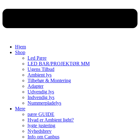
Hjem
Shop
Led Pære
LED BAR/PROJEKTØR MM
Ugens Tilbud
Ambient lys
Tilbehør & Montering
Adapter
Udvendig lys
Indvendig lys
Nummerpladelys
Mere
pære GUIDE
Hvad er Ambient light?
lygte justering
Nyhedsbrev
Info om Canbus