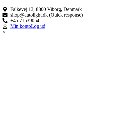
Falkevej 13, 8800 Viborg, Denmark
shop@autolight.dk (Quick response)
+45 71539054
Min konto
Log ud
×