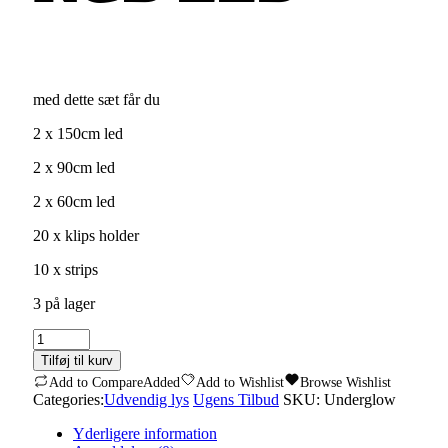
med dette sæt får du
2 x 150cm led
2 x 90cm led
2 x 60cm led
20 x klips holder
10 x strips
3 på lager
Scan
Lumen
Tilføj til kurv
RGB
Add to Compare
Added
Add to Wishlist
Browse Wishlist
Undervognslys
Categories:
Udvendig lys
Ugens Tilbud
SKU:
Underglow
med
bluetooth
Yderligere information
quantity