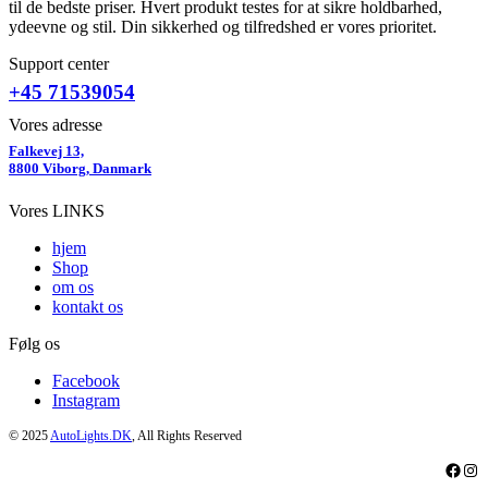
til de bedste priser. Hvert produkt testes for at sikre holdbarhed,
ydeevne og stil. Din sikkerhed og tilfredshed er vores prioritet.
Support center
+45 71539054
Vores adresse
Falkevej 13,
8800 Viborg, Danmark
Vores LINKS
hjem
Shop
om os
kontakt os
Følg os
Facebook
Instagram
© 2025
AutoLights.DK
, All Rights Reserved
Faceb
Ins