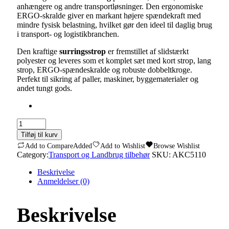
anhængere og andre transportløsninger. Den ergonomiske
ERGO-skralde giver en markant højere spændekraft med
mindre fysisk belastning, hvilket gør den ideel til daglig brug
i transport- og logistikbranchen.
Den kraftige
surringsstrop
er fremstillet af slidstærkt
polyester og leveres som et komplet sæt med kort strop, lang
strop, ERGO-spændeskralde og robuste dobbeltkroge.
Perfekt til sikring af paller, maskiner, byggematerialer og
andet tungt gods.
Surringsstrop
ERGO
Tilføj til kurv
5
Add to Compare
Added
Add to Wishlist
Browse Wishlist
ton
Category:
Transport og Landbrug tilbehør
SKU:
AKC5110
–
10
Beskrivelse
meter
Anmeldelser (0)
Palle
quantity
Beskrivelse