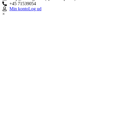
+45 71539054
Min konto
Log ud
×