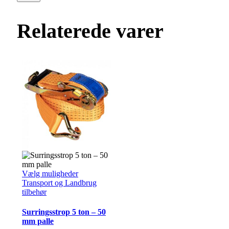
Relaterede varer
Dette
Vælg muligheder
vare
Transport og Landbrug
har
tilbehør
flere
varianter.
Surringsstrop 5 ton – 50
Mulighederne
mm palle
kan