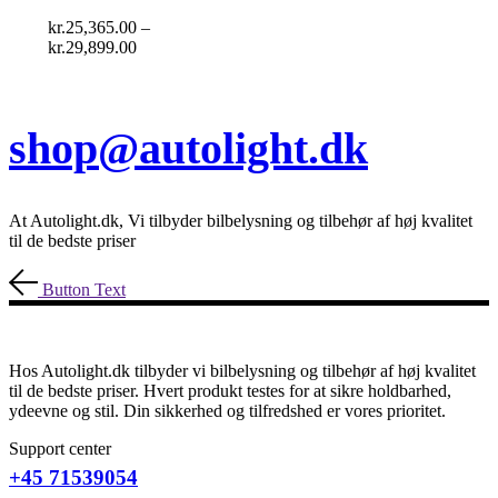
vælges
kr.
25,365.00
–
på
Prisinterval:
kr.
29,899.00
varesiden
kr.25,365.00
til
kr.29,899.00
shop@autolight.dk
At Autolight.dk, Vi tilbyder bilbelysning og tilbehør af høj kvalitet
til de bedste priser
Button Text
Hos Autolight.dk tilbyder vi bilbelysning og tilbehør af høj kvalitet
til de bedste priser. Hvert produkt testes for at sikre holdbarhed,
ydeevne og stil. Din sikkerhed og tilfredshed er vores prioritet.
Support center
+45 71539054