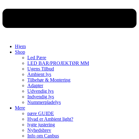
Hjem
Shop
Led Pære
LED BAR/PROJEKTØR MM
Ugens Tilbud
Ambient lys
Tilbehør & Montering
Adapter
Udvendig lys
Indvendig lys
Nummerpladelys
Mere
pære GUIDE
Hvad er Ambient light?
lygte justering
Nyhedsbrev
Info om Canbus