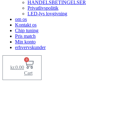
HANDELSBETINGELSER
Privatlivspolitik
LED-lys lovgivning
om os
Kontakt os
Chip tuning
Pris match
Min konto
erhvervskunder
0
kr.
0.00
Cart