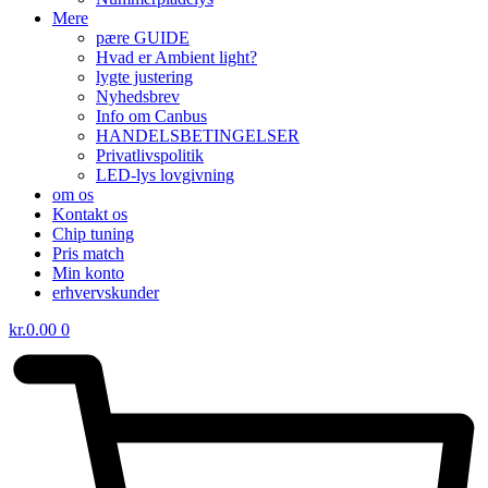
Mere
pære GUIDE
Hvad er Ambient light?
lygte justering
Nyhedsbrev
Info om Canbus
HANDELSBETINGELSER
Privatlivspolitik
LED-lys lovgivning
om os
Kontakt os
Chip tuning
Pris match
Min konto
erhvervskunder
kr.
0.00
0