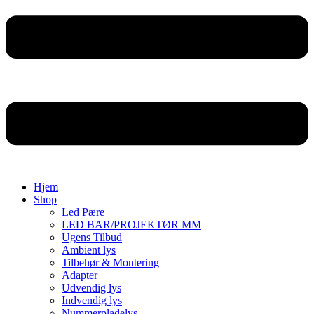
Hjem
Shop
Led Pære
LED BAR/PROJEKTØR MM
Ugens Tilbud
Ambient lys
Tilbehør & Montering
Adapter
Udvendig lys
Indvendig lys
Nummerpladelys