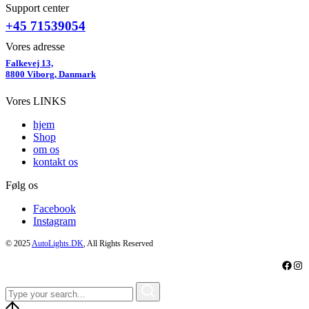
Support center
+45 71539054
Vores adresse
Falkevej 13,
8800 Viborg, Danmark
Vores LINKS
hjem
Shop
om os
kontakt os
Følg os
Facebook
Instagram
© 2025
AutoLights.DK
, All Rights Reserved
Faceb
Ins