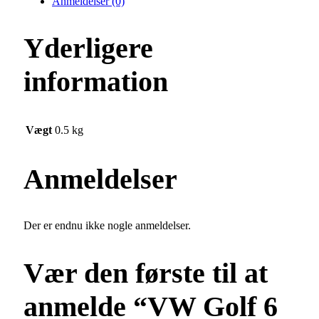
Anmeldelser (0)
Dynamisk
Sort
quantity
Yderligere
information
Vægt
0.5 kg
Anmeldelser
Der er endnu ikke nogle anmeldelser.
Vær den første til at
anmelde “VW Golf 6