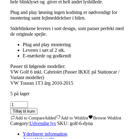
hele blinklyset og giver et helt andet lysbillede.
Plug and play løsning ingen kodning er nødvendigt for
montering samt fejlmeddelelser i bilen.
Sideblinkene leveres i sort design, som passer perfekt med
de originale spejle.
Plug and play montering
Leveres i sæt af 2 stk.
E-mærkede og godkendt
Passer til følgende modeller:
VW Golf 6 inkl. Cabriolet (Passer IKKE på Stationcar /
Variant modeller)
VW Touran 1T3 årg 2010-2015
5 på lager
VW
Golf
Tilføj til kurv
6
Add to Compare
Added
Add to Wishlist
Browse Wishlist
Touran
Category:
Udvendig lys
SKU:
golf-6-dyna
1T
Spejl
Yderligere information
Blinklys