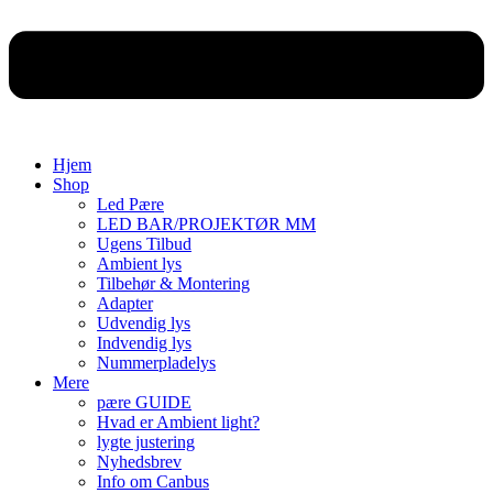
Hjem
Shop
Led Pære
LED BAR/PROJEKTØR MM
Ugens Tilbud
Ambient lys
Tilbehør & Montering
Adapter
Udvendig lys
Indvendig lys
Nummerpladelys
Mere
pære GUIDE
Hvad er Ambient light?
lygte justering
Nyhedsbrev
Info om Canbus