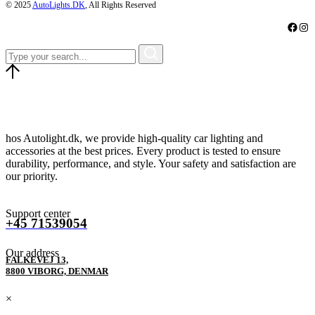
© 2025
AutoLights.DK
, All Rights Reserved
Faceb
Ins
hos Autolight.dk, we provide high-quality car lighting and
accessories at the best prices. Every product is tested to ensure
durability, performance, and style. Your safety and satisfaction are
our priority.
Support center
+45 71539054
Our address
FALKEVEJ 13,
8800 VIBORG, DENMAR
×