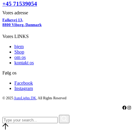
+45 71539054
Vores adresse
Falkevej 13,
8800 Viborg, Danmark
Vores LINKS
hjem
Shop
om os
kontakt os
Følg os
Facebook
Instagram
© 2025
AutoLights.DK
, All Rights Reserved
Faceb
Ins