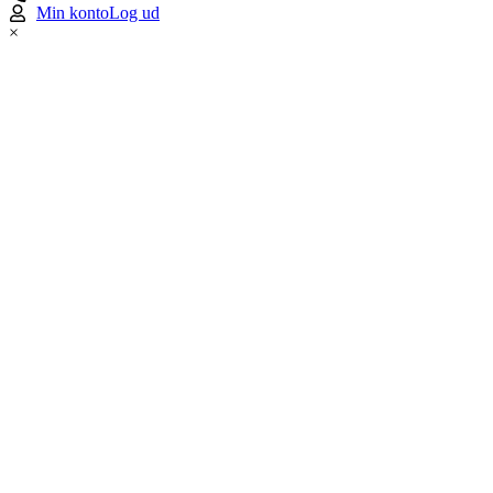
Min konto
Log ud
×