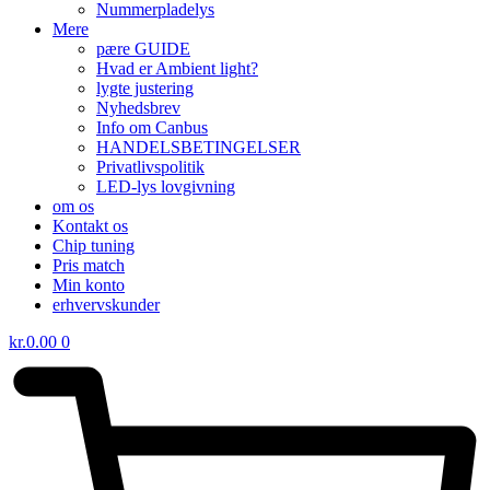
Nummerpladelys
Mere
pære GUIDE
Hvad er Ambient light?
lygte justering
Nyhedsbrev
Info om Canbus
HANDELSBETINGELSER
Privatlivspolitik
LED-lys lovgivning
om os
Kontakt os
Chip tuning
Pris match
Min konto
erhvervskunder
kr.
0.00
0