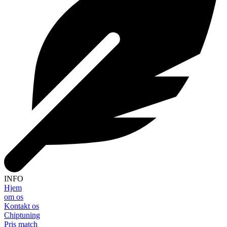
INFO
Hjem
om os
Kontakt os
Chiptuning
Pris match