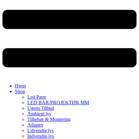
Hjem
Shop
Led Pære
LED BAR/PROJEKTØR MM
Ugens Tilbud
Ambient lys
Tilbehør & Montering
Adapter
Udvendig lys
Indvendig lys