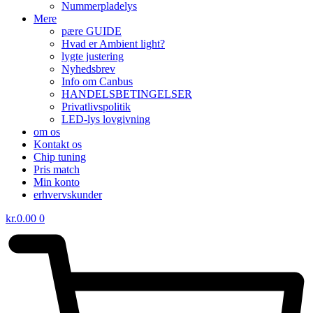
Nummerpladelys
Mere
pære GUIDE
Hvad er Ambient light?
lygte justering
Nyhedsbrev
Info om Canbus
HANDELSBETINGELSER
Privatlivspolitik
LED-lys lovgivning
om os
Kontakt os
Chip tuning
Pris match
Min konto
erhvervskunder
kr.
0.00
0