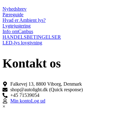
Nyhedsbrev
Pæreguide
Hvad er Ambient lys?
Lygtejustering
Info omCanbus
HANDELSBETINGELSER
LED-lys lovgivning
Kontakt os
Falkevej 13, 8800 Viborg, Denmark
shop@autolight.dk (Quick response)
+45 71539054
Min konto
Log ud
×