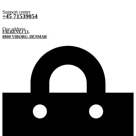
Support center
+45 71539054
Our address
FALKEVEJ 13,
8800 VIBORG, DENMAR