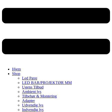
Hjem
Shop
Led Pære
LED BAR/PROJEKTØR MM
Ugens Tilbud
Ambient lys
Tilbehør & Montering
Adapter
Udvendig lys
Indvendig lys