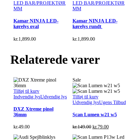
LED BAR/PROJEKTØR
LED BAR/PROJEKTØR
MM
MM
Kamar NINJA LED-
Kamar NINJA LED-
kørelys oval
kørelys rundt
kr.
1,899.00
kr.
1,899.00
Relaterede varer
Sale
Tilføj til kurv
Indvendig lys
Udvendig lys
Tilføj til kurv
Udvendig lys
Ugens Tilbud
DXZ Xtreme pinol
36mm
Scan Lumen w21 w5
Den
Den
kr.
49.00
kr.
149.00
kr.
79.00
oprindelige
aktuelle
pris
pris