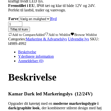
kraftigt hvidt LED lys.
Fremstillet i EU
, IP68 tæt og klar til både 12V og 24V.
Perfekt til lastbil, trailer og varevogn.
Farve
Ryd
Kamar
Dark
Tilføj til kurv
Markeringslys
Add to Compare
Added
Add to Wishlist
Browse Wishlist
(
Categories:
Markering & Advarselslys
Udvendig lys
SKU:
3
l4989-4992
led
)
Beskrivelse
quantity
Yderligere information
Anmeldelser (0)
Beskrivelse
Kamar Dark led Markeringslys
(12/24V)
Opgrader dit køretøj med en
moderne markeringslygte i
dark/graphite look
, der kombinerer stilrent design med høj