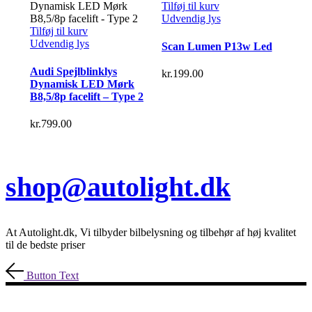
Tilføj til kurv
var:
er:
Udvendig lys
kr.149.00.
kr.79.00.
Tilføj til kurv
Udvendig lys
Scan Lumen P13w Led
Audi Spejlblinklys
kr.
199.00
Dynamisk LED Mørk
B8,5/8p facelift – Type 2
kr.
799.00
shop@autolight.dk
At Autolight.dk, Vi tilbyder bilbelysning og tilbehør af høj kvalitet
til de bedste priser
Button Text