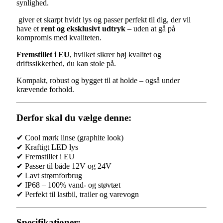
synlighed.
giver et skarpt hvidt lys og passer perfekt til dig, der vil
have et
rent og eksklusivt udtryk
– uden at gå på
kompromis med kvaliteten.
Fremstillet i EU
, hvilket sikrer høj kvalitet og
driftssikkerhed, du kan stole på.
Kompakt, robust og bygget til at holde – også under
krævende forhold.
Derfor skal du vælge denne:
✔ Cool mørk linse (graphite look)
✔ Kraftigt LED lys
✔ Fremstillet i EU
✔ Passer til både 12V og 24V
✔ Lavt strømforbrug
✔ IP68 – 100% vand- og støvtæt
✔ Perfekt til lastbil, trailer og varevogn
Specifikationer: