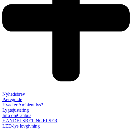
Nyhedsbrev
Pæreguide
Hvad er Ambient lys?
Lygtejustering
Info omCanbus
HANDELSBETINGELSER
LED-lys lovgivning