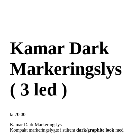
Kamar Dark
Markeringslys
( 3 led )
kr.
70.00
Kamar Dark Markeringslys
Kompakt markeringslygte i stilrent
dark/graphite look
med