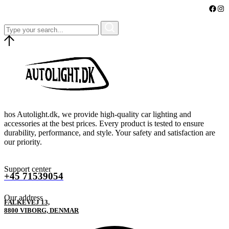
Faceb
Ins
hos Autolight.dk, we provide high-quality car lighting and
accessories at the best prices. Every product is tested to ensure
durability, performance, and style. Your safety and satisfaction are
our priority.
Support center
+45 71539054
Our address
FALKEVEJ 13,
8800 VIBORG, DENMAR