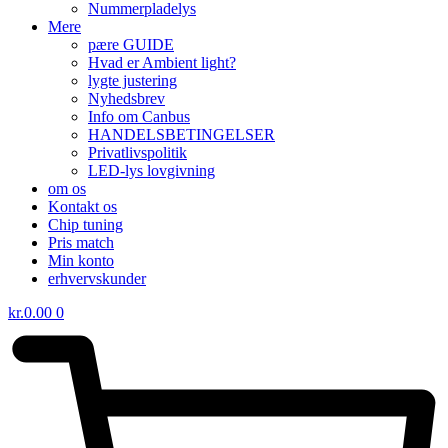
Nummerpladelys
Mere
pære GUIDE
Hvad er Ambient light?
lygte justering
Nyhedsbrev
Info om Canbus
HANDELSBETINGELSER
Privatlivspolitik
LED-lys lovgivning
om os
Kontakt os
Chip tuning
Pris match
Min konto
erhvervskunder
kr.
0.00
0