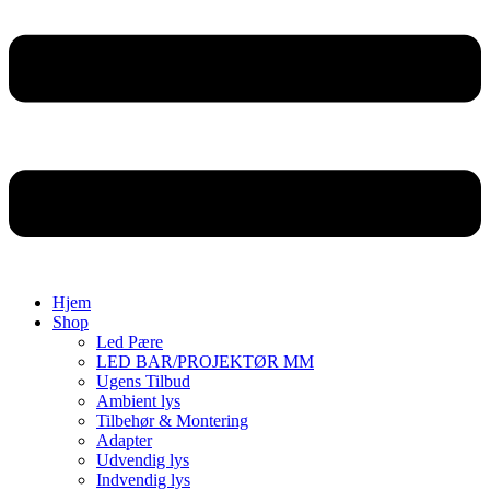
Hjem
Shop
Led Pære
LED BAR/PROJEKTØR MM
Ugens Tilbud
Ambient lys
Tilbehør & Montering
Adapter
Udvendig lys
Indvendig lys