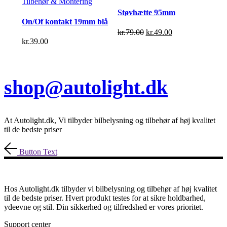
Tilbehør & Montering
Støvhætte 95mm
On/Of kontakt 19mm blå
Den
Den
kr.
79.00
kr.
49.00
oprindelige
aktuelle
kr.
39.00
pris
pris
var:
er:
kr.79.00.
kr.49.00.
shop@autolight.dk
At Autolight.dk, Vi tilbyder bilbelysning og tilbehør af høj kvalitet
til de bedste priser
Button Text
Hos Autolight.dk tilbyder vi bilbelysning og tilbehør af høj kvalitet
til de bedste priser. Hvert produkt testes for at sikre holdbarhed,
ydeevne og stil. Din sikkerhed og tilfredshed er vores prioritet.
Support center