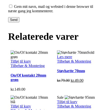
Gem mit navn, mail og websted i denne browser til
næste gang jeg kommenterer.
Send
Relaterede varer
Sold
Læs mere
Tilføj til kurv
Tilbehør & Montering
Tilbehør & Montering
Støvhætte 70mm
On/Of kontakt 20mm
grøn
Den
Den
kr.
79.00
kr.
49.00
oprindelige
aktuelle
pris
pris
kr.
149.00
var:
er:
Sale
kr.79.00.
kr.49.00.
Tilføj til kurv
Tilføj til kurv
Tilbehør & Montering