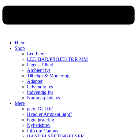
Hjem
Shop
Led Pære
LED BAR/PROJEKTØR MM
Ugens Tilbud
Ambient lys
Tilbehør & Montering
Adapter
Udvendig lys
Indvendig lys
Nummerpladelys
Mere
pære GUIDE
Hvad er Ambient light?
lygte justering
Nyhedsbrev
Info om Canbus
HANDELSBETINGELSER