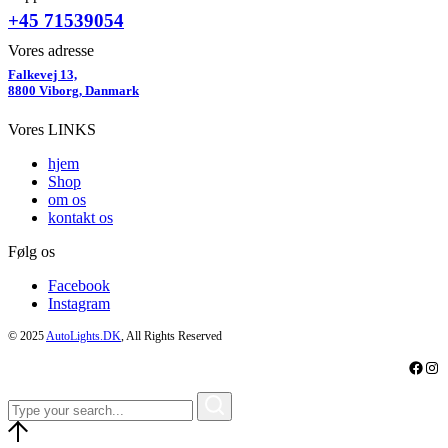
+45 71539054
Vores adresse
Falkevej 13,
8800 Viborg, Danmark
Vores LINKS
hjem
Shop
om os
kontakt os
Følg os
Facebook
Instagram
© 2025
AutoLights.DK
, All Rights Reserved
Faceb
Ins