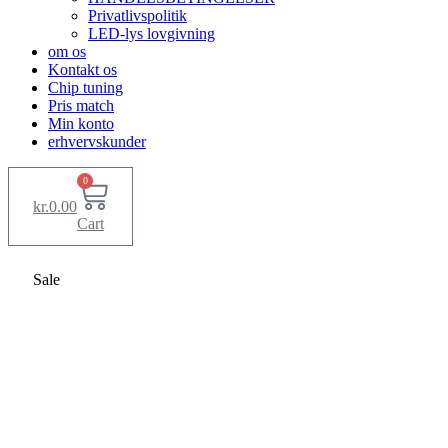
Privatlivspolitik
LED-lys lovgivning
om os
Kontakt os
Chip tuning
Pris match
Min konto
erhvervskunder
0
kr.
0.00
Cart
Sale