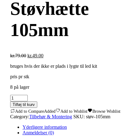
Støvhætte
105mm
Den
Den
kr.
79.00
kr.
49.00
oprindelige
aktuelle
bruges hvis der ikke er plads i lygte til led kit
pris
pris
var:
er:
pris pr stk
kr.79.00.
kr.49.00.
8 på lager
Støvhætte
105mm
Tilføj til kurv
quantity
Add to Compare
Added
Add to Wishlist
Browse Wishlist
Category:
Tilbehør & Montering
SKU:
støv-105mm
Yderligere information
Anmeldelser (0)