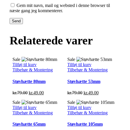
Gem mit navn, mail og websted i denne browser til
næste gang jeg kommenterer.
Send
Relaterede varer
Sale
Sale
Tilføj til kurv
Tilføj til kurv
Tilbehør & Montering
Tilbehør & Montering
Støvhætte 80mm
Støvhætte 53mm
Den
Den
Den
Den
kr.
79.00
kr.
49.00
kr.
79.00
kr.
49.00
oprindelige
aktuelle
oprindelige
aktuelle
Sale
Sale
pris
pris
pris
pris
Tilføj til kurv
Tilføj til kurv
var:
er:
var:
er:
Tilbehør & Montering
Tilbehør & Montering
kr.79.00.
kr.49.00.
kr.79.00.
kr.49.00.
Støvhætte 65mm
Støvhætte 105mm