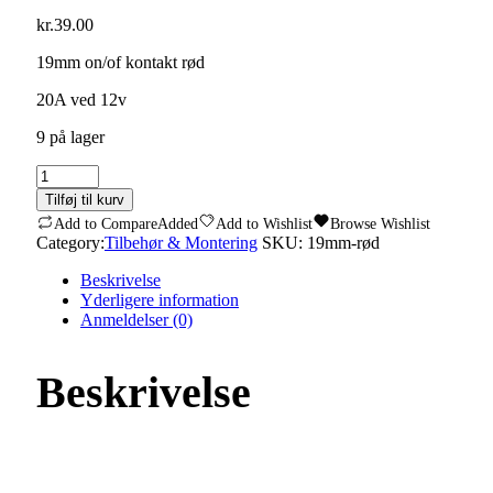
kr.
39.00
19mm on/of kontakt rød
20A ved 12v
9 på lager
On/Of
kontakt
Tilføj til kurv
19mm
Add to Compare
Added
Add to Wishlist
Browse Wishlist
rød
Category:
Tilbehør & Montering
SKU:
19mm-rød
quantity
Beskrivelse
Yderligere information
Anmeldelser (0)
Beskrivelse