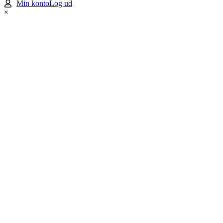
Min konto
Log ud
×