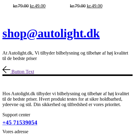
Den
Den
Den
Den
kr.
79.00
kr.
49.00
kr.
79.00
kr.
49.00
oprindelige
aktuelle
oprindelige
aktuelle
pris
pris
pris
pris
var:
er:
var:
er:
kr.79.00.
kr.49.00.
kr.79.00.
kr.49.00.
shop@autolight.dk
At Autolight.dk, Vi tilbyder bilbelysning og tilbehør af høj kvalitet
til de bedste priser
Button Text
Hos Autolight.dk tilbyder vi bilbelysning og tilbehør af høj kvalitet
til de bedste priser. Hvert produkt testes for at sikre holdbarhed,
ydeevne og stil. Din sikkerhed og tilfredshed er vores prioritet.
Support center
+45 71539054
Vores adresse