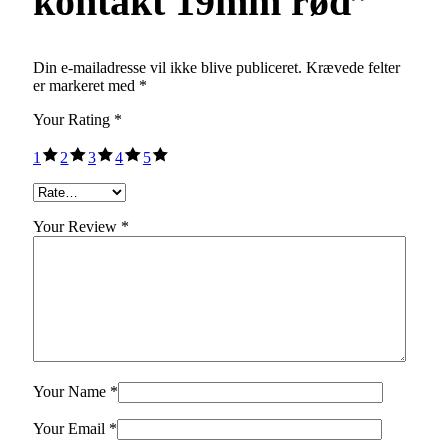
kontakt 19mm rød”
Din e-mailadresse vil ikke blive publiceret.
Krævede felter
er markeret med
*
Your Rating
*
1
2
3
4
5
Your Review *
Your Name *
Your Email *