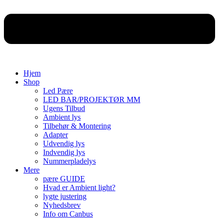
Hjem
Shop
Led Pære
LED BAR/PROJEKTØR MM
Ugens Tilbud
Ambient lys
Tilbehør & Montering
Adapter
Udvendig lys
Indvendig lys
Nummerpladelys
Mere
pære GUIDE
Hvad er Ambient light?
lygte justering
Nyhedsbrev
Info om Canbus