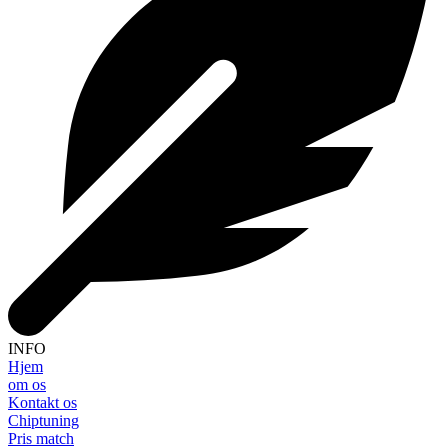
INFO
Hjem
om os
Kontakt os
Chiptuning
Pris match