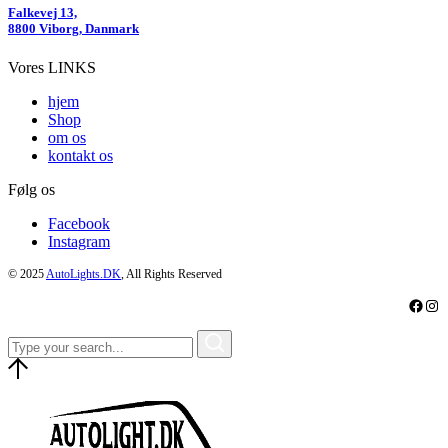
Falkevej 13,
8800 Viborg, Danmark
Vores LINKS
hjem
Shop
om os
kontakt os
Følg os
Facebook
Instagram
© 2025
AutoLights.DK
, All Rights Reserved
Faceb
Ins