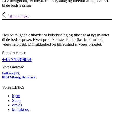
At Autolight.dk, Vi tilbyder bilbelysning og tilbehør af høj kvalitet
til de bedste priser
Button Text
Hos Autolight.dk tilbyder vi bilbelysning og tilbehør af høj kvalitet
til de bedste priser. Hvert produkt testes for at sikre holdbarhed,
ydeevne og stil. Din sikkerhed og tilfredshed er vores prioritet.
Support center
+45 71539054
Vores adresse
Falkevej 13,
8800 Viborg, Danmark
Vores LINKS
hjem
Shop
om os
kontakt os