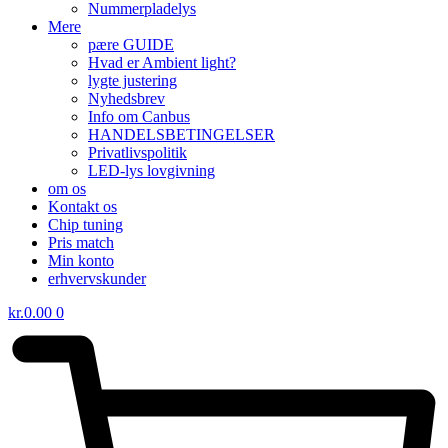
Nummerpladelys
Mere
pære GUIDE
Hvad er Ambient light?
lygte justering
Nyhedsbrev
Info om Canbus
HANDELSBETINGELSER
Privatlivspolitik
LED-lys lovgivning
om os
Kontakt os
Chip tuning
Pris match
Min konto
erhvervskunder
kr.
0.00
0