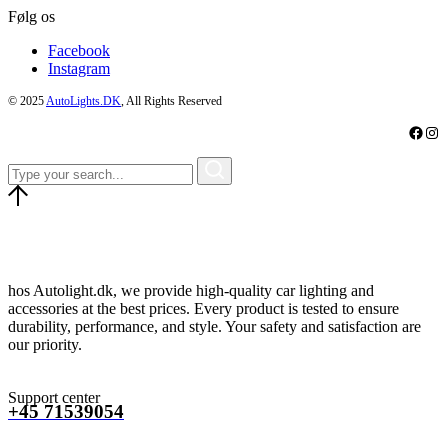
Følg os
Facebook
Instagram
© 2025
AutoLights.DK
, All Rights Reserved
Faceb
Ins
hos Autolight.dk, we provide high-quality car lighting and
accessories at the best prices. Every product is tested to ensure
durability, performance, and style. Your safety and satisfaction are
our priority.
Support center
+45 71539054