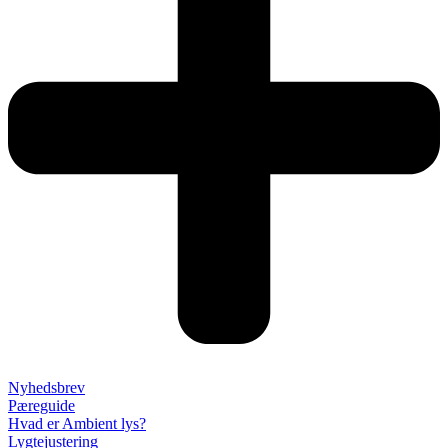
Nyhedsbrev
Pæreguide
Hvad er Ambient lys?
Lygtejustering