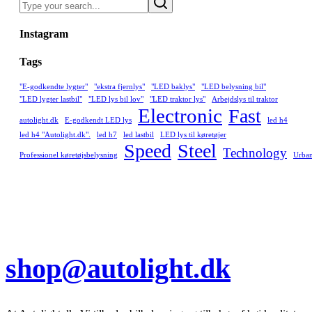
Instagram
Tags
"E-godkendte lygter"
"ekstra fjernlys"
"LED baklys"
"LED belysning bil"
"LED lygter lastbil"
"LED lys bil lov"
"LED traktor lys"
Arbejdslys til traktor
Electronic
Fast
autolight.dk
E-godkendt LED lys
led h4
led h4 "Autolight.dk".
led h7
led lastbil
LED lys til køretøjer
Speed
Steel
Technology
Professionel køretøjsbelysning
Urba
shop@autolight.dk