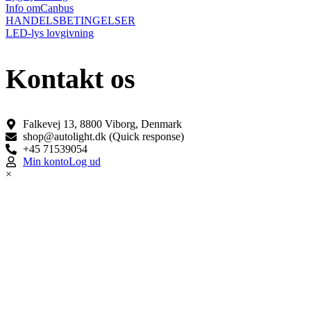
Info omCanbus
HANDELSBETINGELSER
LED-lys lovgivning
Kontakt os
Falkevej 13, 8800 Viborg, Denmark
shop@autolight.dk (Quick response)
+45 71539054
Min konto
Log ud
×