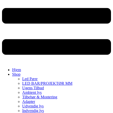
Hjem
Shop
Led Pære
LED BAR/PROJEKTØR MM
Ugens Tilbud
Ambient lys
Tilbehør & Montering
Adapter
Udvendig lys
Indvendig lys