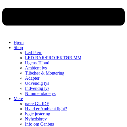
Hjem
Shop
Led Pære
LED BAR/PROJEKTØR MM
Ugens Tilbud
Ambient lys
Tilbehør & Montering
Adapter
Udvendig lys
Indvendig lys
Nummerpladelys
Mere
pære GUIDE
Hvad er Ambient light?
lygte justering
Nyhedsbrev
Info om Canbus