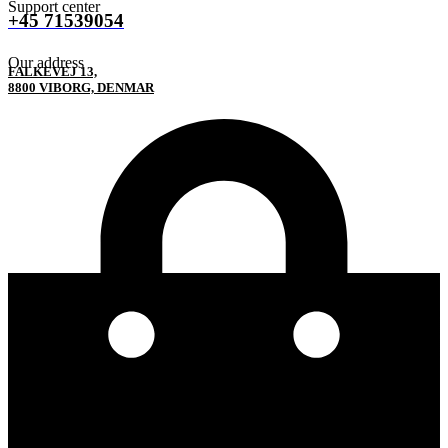
Support center
+45 71539054
Our address
FALKEVEJ 13,
8800 VIBORG, DENMAR