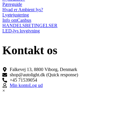
Pæreguide
Hvad er Ambient lys?
Lygtejustering
Info omCanbus
HANDELSBETINGELSER
LED-lys lovgivning
Kontakt os
Falkevej 13, 8800 Viborg, Denmark
shop@autolight.dk (Quick response)
+45 71539054
Min konto
Log ud
×