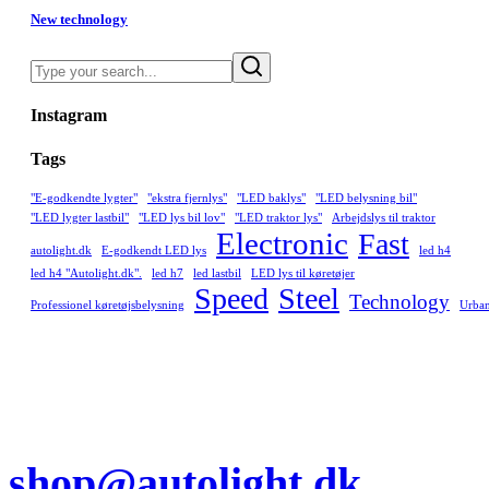
New technology
Search
Instagram
Tags
"E-godkendte lygter"
"ekstra fjernlys"
"LED baklys"
"LED belysning bil"
"LED lygter lastbil"
"LED lys bil lov"
"LED traktor lys"
Arbejdslys til traktor
Electronic
Fast
autolight.dk
E-godkendt LED lys
led h4
led h4 "Autolight.dk".
led h7
led lastbil
LED lys til køretøjer
Speed
Steel
Technology
Professionel køretøjsbelysning
Urba
shop@autolight.dk