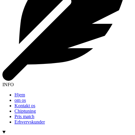
INFO
Hjem
om os
Kontakt os
Chiptuning
Pris match
Erhvervskunder