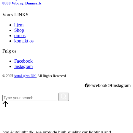
8800 Viborg, Danmark
Vores LINKS
hjem
Shop
om os
kontakt os
Følg os
Facebook
Instagram
© 2025
AutoLights.DK
, All Rights Reserved
Facebook
Instagram
hos Autolight.dk, we provide high-quality car lighting and