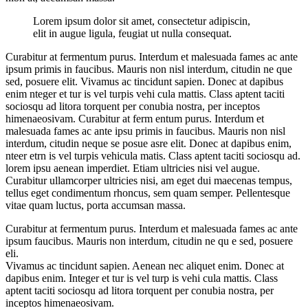
Lorem ipsum dolor sit amet, consectetur adipiscin,
elit in augue ligula, feugiat ut nulla consequat.
Curabitur at fermentum purus. Interdum et malesuada fames ac ante
ipsum primis in faucibus. Mauris non nisl interdum, citudin ne que
sed, posuere elit. Vivamus ac tincidunt sapien. Donec at dapibus
enim nteger et tur is vel turpis vehi cula mattis. Class aptent taciti
sociosqu ad litora torquent per conubia nostra, per inceptos
himenaeosivam. Curabitur at ferm entum purus. Interdum et
malesuada fames ac ante ipsu primis in faucibus. Mauris non nisl
interdum, citudin neque se posue asre elit. Donec at dapibus enim,
nteer etrn is vel turpis vehicula matis. Class aptent taciti sociosqu ad.
lorem ipsu aenean imperdiet. Etiam ultricies nisi vel augue.
Curabitur ullamcorper ultricies nisi, am eget dui maecenas tempus,
tellus eget condimentum rhoncus, sem quam semper. Pellentesque
vitae quam luctus, porta accumsan massa.
Curabitur at fermentum purus. Interdum et malesuada fames ac ante
ipsum faucibus. Mauris non interdum, citudin ne qu e sed, posuere
eli.
Vivamus ac tincidunt sapien. Aenean nec aliquet enim. Donec at
dapibus enim. Integer et tur is vel turp is vehi cula mattis. Class
aptent taciti sociosqu ad litora torquent per conubia nostra, per
inceptos himenaeosivam.