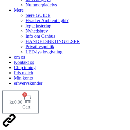
Nummerpladelys
Mere
pære GUIDE
Hvad er Ambient light?
lygte justering
Nyhedsbrev
Info om Canbus
HANDELSBETINGELSER
Privatlivspolitik
LED-lys lovgivning
om os
Kontakt os
Chip tuning
Pris match
Min konto
erhvervskunder
0
kr.
0.00
Cart