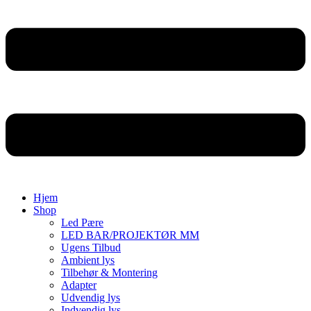
Hjem
Shop
Led Pære
LED BAR/PROJEKTØR MM
Ugens Tilbud
Ambient lys
Tilbehør & Montering
Adapter
Udvendig lys
Indvendig lys