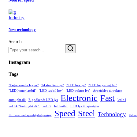
Need for speed
Industry
New technology
Search
Instagram
Tags
"E-godkendte lygter"
"ekstra fjernlys"
"LED baklys"
"LED belysning bil"
"LED lygter lastbil"
"LED lys bil lov"
"LED traktor lys"
Arbejdslys til traktor
Electronic
Fast
autolight.dk
E-godkendt LED lys
led h4
led h4 "Autolight.dk".
led h7
led lastbil
LED lys til køretøjer
Speed
Steel
Technology
Professionel køretøjsbelysning
Urba