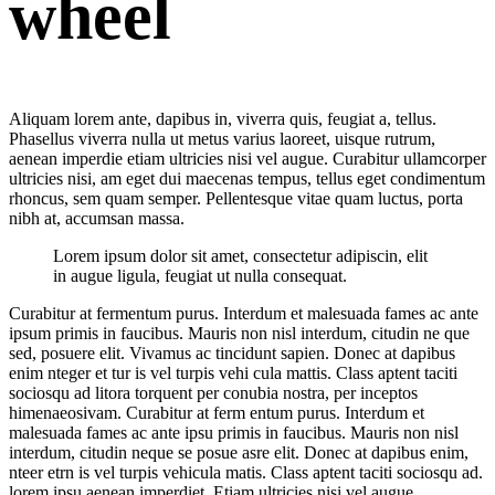
wheel
Aliquam lorem ante, dapibus in, viverra quis, feugiat a, tellus.
Phasellus viverra nulla ut metus varius laoreet, uisque rutrum,
aenean imperdie etiam ultricies nisi vel augue. Curabitur ullamcorper
ultricies nisi, am eget dui maecenas tempus, tellus eget condimentum
rhoncus, sem quam semper. Pellentesque vitae quam luctus, porta
nibh at, accumsan massa.
Lorem ipsum dolor sit amet, consectetur adipiscin, elit
in augue ligula, feugiat ut nulla consequat.
Curabitur at fermentum purus. Interdum et malesuada fames ac ante
ipsum primis in faucibus. Mauris non nisl interdum, citudin ne que
sed, posuere elit. Vivamus ac tincidunt sapien. Donec at dapibus
enim nteger et tur is vel turpis vehi cula mattis. Class aptent taciti
sociosqu ad litora torquent per conubia nostra, per inceptos
himenaeosivam. Curabitur at ferm entum purus. Interdum et
malesuada fames ac ante ipsu primis in faucibus. Mauris non nisl
interdum, citudin neque se posue asre elit. Donec at dapibus enim,
nteer etrn is vel turpis vehicula matis. Class aptent taciti sociosqu ad.
lorem ipsu aenean imperdiet. Etiam ultricies nisi vel augue.