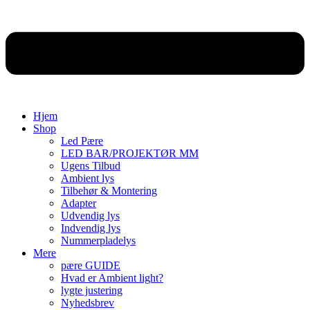
Hjem
Shop
Led Pære
LED BAR/PROJEKTØR MM
Ugens Tilbud
Ambient lys
Tilbehør & Montering
Adapter
Udvendig lys
Indvendig lys
Nummerpladelys
Mere
pære GUIDE
Hvad er Ambient light?
lygte justering
Nyhedsbrev