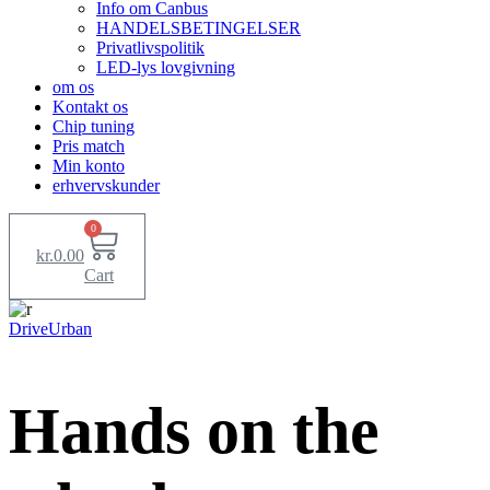
Info om Canbus
HANDELSBETINGELSER
Privatlivspolitik
LED-lys lovgivning
om os
Kontakt os
Chip tuning
Pris match
Min konto
erhvervskunder
0
kr.
0.00
Cart
Drive
Urban
Hands on the