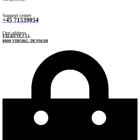
Support center
+45 71539054
Our address
FALKEVEJ 13,
8800 VIBORG, DENMAR