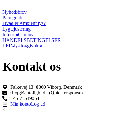
Nyhedsbrev
Pæreguide
Hvad er Ambient lys?
Lygtejustering
Info omCanbus
HANDELSBETINGELSER
LED-lys lovgivning
Kontakt os
Falkevej 13, 8800 Viborg, Denmark
shop@autolight.dk (Quick response)
+45 71539054
Min konto
Log ud
×