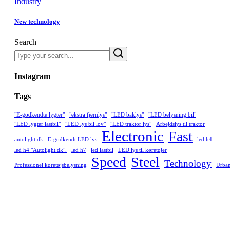
Industry
New technology
Search
Instagram
Tags
"E-godkendte lygter"
"ekstra fjernlys"
"LED baklys"
"LED belysning bil"
"LED lygter lastbil"
"LED lys bil lov"
"LED traktor lys"
Arbejdslys til traktor
Electronic
Fast
autolight.dk
E-godkendt LED lys
led h4
led h4 "Autolight.dk".
led h7
led lastbil
LED lys til køretøjer
Speed
Steel
Technology
Professionel køretøjsbelysning
Urba