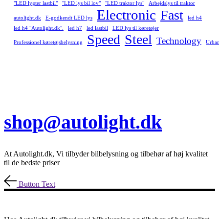
"LED lygter lastbil"
"LED lys bil lov"
"LED traktor lys"
Arbejdslys til traktor
Electronic
Fast
autolight.dk
E-godkendt LED lys
led h4
led h4 "Autolight.dk".
led h7
led lastbil
LED lys til køretøjer
Speed
Steel
Technology
Professionel køretøjsbelysning
Urba
shop@autolight.dk
At Autolight.dk, Vi tilbyder bilbelysning og tilbehør af høj kvalitet
til de bedste priser
Button Text