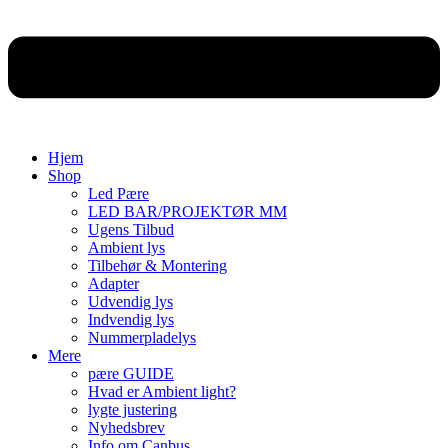
Hjem
Shop
Led Pære
LED BAR/PROJEKTØR MM
Ugens Tilbud
Ambient lys
Tilbehør & Montering
Adapter
Udvendig lys
Indvendig lys
Nummerpladelys
Mere
pære GUIDE
Hvad er Ambient light?
lygte justering
Nyhedsbrev
Info om Canbus