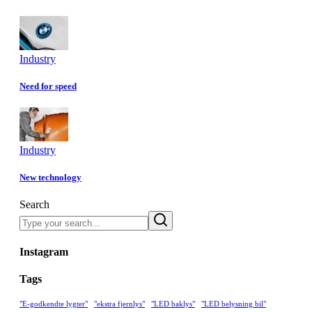
Industry
Need for speed
Industry
New technology
Search
Instagram
Tags
"E-godkendte lygter"
"ekstra fjernlys"
"LED baklys"
"LED belysning bil"