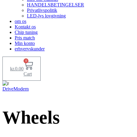
HANDELSBETINGELSER
Privatlivspolitik
LED-lys lovgivning
om os
Kontakt os
Chip tuning
Pris match
Min konto
erhvervskunder
0
kr.
0.00
Cart
Drive
Modern
Wheels