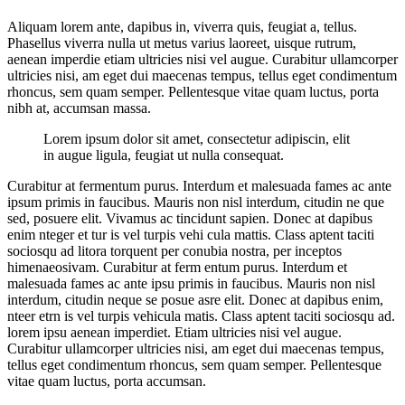
Aliquam lorem ante, dapibus in, viverra quis, feugiat a, tellus.
Phasellus viverra nulla ut metus varius laoreet, uisque rutrum,
aenean imperdie etiam ultricies nisi vel augue. Curabitur ullamcorper
ultricies nisi, am eget dui maecenas tempus, tellus eget condimentum
rhoncus, sem quam semper. Pellentesque vitae quam luctus, porta
nibh at, accumsan massa.
Lorem ipsum dolor sit amet, consectetur adipiscin, elit
in augue ligula, feugiat ut nulla consequat.
Curabitur at fermentum purus. Interdum et malesuada fames ac ante
ipsum primis in faucibus. Mauris non nisl interdum, citudin ne que
sed, posuere elit. Vivamus ac tincidunt sapien. Donec at dapibus
enim nteger et tur is vel turpis vehi cula mattis. Class aptent taciti
sociosqu ad litora torquent per conubia nostra, per inceptos
himenaeosivam. Curabitur at ferm entum purus. Interdum et
malesuada fames ac ante ipsu primis in faucibus. Mauris non nisl
interdum, citudin neque se posue asre elit. Donec at dapibus enim,
nteer etrn is vel turpis vehicula matis. Class aptent taciti sociosqu ad.
lorem ipsu aenean imperdiet. Etiam ultricies nisi vel augue.
Curabitur ullamcorper ultricies nisi, am eget dui maecenas tempus,
tellus eget condimentum rhoncus, sem quam semper. Pellentesque
vitae quam luctus, porta accumsan.