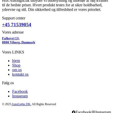
Hos Autolight.dk tilbyder vi bilbelysning og tilbehør af høj kvalitet
til de bedste priser. Hvert produkt testes for at sikre holdbarhed,
ydeevne og stil. Din sikkerhed og tilfredshed er vores prioritet.
Support center
+45 71539054
Vores adresse
Falkevej 13,
8800 Viborg, Danmark
Vores LINKS
hjem
Shop
om os
kontakt os
Følg os
Facebook
Instagram
© 2025
AutoLights.DK
, All Rights Reserved
Facebook
Instagram